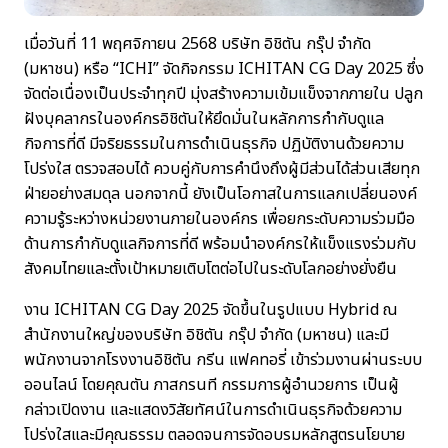
เมื่อวันที่ 11 พฤศจิกายน 2568 บริษัท อิชิตัน กรุ๊ป จำกัด
(มหาชน) หรือ “ICHI” จัดกิจกรรม ICHITAN CG Day 2025 ซึ่ง
จัดต่อเนื่องเป็นประจำทุกปี มุ่งสร้างความเข้มแข็งจากภายใน ปลูก
ฝังบุคลากรในองค์กรอิชิตันให้ยึดมั่นในหลักการกำกับดูแล
กิจการที่ดี มีจริยธรรมในการดำเนินธุรกิจ ปฏิบัติงานด้วยความ
โปร่งใส ตรวจสอบได้ ควบคู่กับการคำนึงถึงผู้มีส่วนได้ส่วนเสียทุก
ฝ่ายอย่างสมดุล นอกจากนี้ ยังเป็นโอกาสในการแลกเปลี่ยนองค์
ความรู้ระหว่างหน่วยงานภายในองค์กร เพื่อยกระดับความร่วมมือ
ด้านการกำกับดูแลกิจการที่ดี พร้อมนำองค์กรให้แข็งแรงร่วมกับ
สังคมไทยและตั้งเป้าหมายเติบโตต่อไปในระดับโลกอย่างยั่งยืน
งาน ICHITAN CG Day 2025 จัดขึ้นในรูปแบบ Hybrid ณ
สำนักงานใหญ่ของบริษัท อิชิตัน กรุ๊ป จำกัด (มหาชน) และมี
พนักงานจากโรงงานอิชิตัน กรีน แฟคทอรี่ เข้าร่วมงานผ่านระบบ
ออนไลน์ โดยคุณตัน ภาสกรนที กรรมการผู้อำนวยการ เป็นผู้
กล่าวเปิดงาน และแสดงวิสัยทัศน์ในการดำเนินธุรกิจด้วยความ
โปร่งใสและมีคุณธรรม ตลอดจนการจัดอบรมหลักสูตรนโยบาย