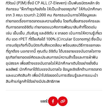
ภิวัฒน์ (PIM) ซึ่งมี CP ALL (7-Eleven) เป็นพันธมิตรหลัก จัด
กิจกรรม “ฝึกทำธุรกิจยังไง ให้เป็นเจ้าของธุรกิจ” ให้กับนักศึกษา
จาก 3 คณะ รวมกว่า 2,000 คน กิจกรรมเน้นการให้ข้อมูลและ
ถ่ายทอดเรื่องการตลาดและความยั่งยืน โดยทีมสื่อสารองค์กรและ
ทีมการตลาดอิชิตัน ถ่ายทอดแนวคิดการพัฒนาสินค้าที่โดดเด่น
เช่น เย็นเย็น ,ตันซันซู และอิชิตัน x ชาลอต เน้นการให้ความรู้เกี่ยว
กับ ขวด rPET ที่รีไซเคิลได้ 100% (Circular Economy) ซึ่งเป็น
เทรนด์ธุรกิจที่เป็นมิตรกับสิ่งแวดล้อม พร้อมสอนวิธีการแยกขยะ
ที่ถูกต้อง นอกจากนี้ คุณตัน อิชิตัน ได้บรรยายแรงบันดาลใจทาง
ธุรกิจถ่ายทอดแง่คิดและประสบการณ์ความสำเร็จและการฝ่าฟัน
อุปสรรค เพื่อสร้างแรงบันดาลใจให้นักศึกษาเติบโตอย่างยั่งยืน
ผลลัพธ์: นักศึกษาได้รับแรงบันดาลใจ ข้อมูลเชิงลึกด้านการตลาด
และแนวคิดสินค้า เพื่อนำไปต่อยอดในการเรียนรู้และการแนะนำ
สินค้าแก่ลูกค้าได้อย่างมีประสิทธิภาพ
แชร์: